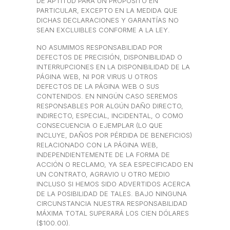
DE APTITUD PARA UN PROPÓSITO EN
PARTICULAR, EXCEPTO EN LA MEDIDA QUE
DICHAS DECLARACIONES Y GARANTÍAS NO
SEAN EXCLUIBLES CONFORME A LA LEY.
NO ASUMIMOS RESPONSABILIDAD POR
DEFECTOS DE PRECISIÓN, DISPONIBILIDAD O
INTERRUPCIONES EN LA DISPONIBILIDAD DE LA
PÁGINA WEB, NI POR VIRUS U OTROS
DEFECTOS DE LA PÁGINA WEB O SUS
CONTENIDOS. EN NINGÚN CASO SEREMOS
RESPONSABLES POR ALGÚN DAÑO DIRECTO,
INDIRECTO, ESPECIAL, INCIDENTAL, O COMO
CONSECUENCIA O EJEMPLAR (LO QUE
INCLUYE, DAÑOS POR PÉRDIDA DE BENEFICIOS)
RELACIONADO CON LA PÁGINA WEB,
INDEPENDIENTEMENTE DE LA FORMA DE
ACCIÓN O RECLAMO, YA SEA ESPECIFICADO EN
UN CONTRATO, AGRAVIO U OTRO MEDIO
INCLUSO SI HEMOS SIDO ADVERTIDOS ACERCA
DE LA POSIBILIDAD DE TALES. BAJO NINGUNA
CIRCUNSTANCIA NUESTRA RESPONSABILIDAD
MÁXIMA TOTAL SUPERARÁ LOS CIEN DÓLARES
($100.00).